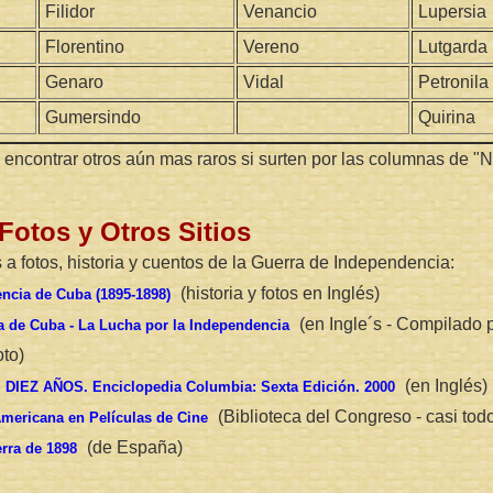
Filidor
Venancio
Lupersia
Florentino
Vereno
Lutgarda
Genaro
Vidal
Petronila
Gumersindo
Quirina
encontrar otros aún mas raros si surten por las columnas de "
Fotos y Otros Sitios
 a fotos, historia y cuentos de la Guerra de Independencia:
(historia y fotos en Inglés)
ncia de Cuba (1895-1898)
(en Ingle´s - Compilado p
ia de Cuba - La Lucha por la Independencia
oto)
(en Inglés)
IEZ AÑOS. Enciclopedia Columbia: Sexta Edición. 2000
(Biblioteca del Congreso - casi todo
mericana en Películas de Cine
(de España)
rra de 1898