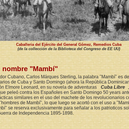
Caballeria del Ejército del General Gómez, Remedios Cuba
(de la collección de la Biblioteca del Congreso de EE UU)
l nombre "Mambí"
ador Cubano, Carlos Márques Sterling, la palabra "Mambí" es de 
narios de Cuba y Santo Domingo (ahora la República Dominicana
ción Elmore Leonard, en su novela de adventuras
Cuba Libre
 que peleó contra los Españoles en Santo Domingo 50 years ant
ácticas similares en el uso del machete de los revolucionarios
s "hombres de Mambí", lo que luego se acortó con el uso a "Mam
í" se reserva exclusivamente para señalar a los patrioticos s
Guerra de Independencia 1895-1898.