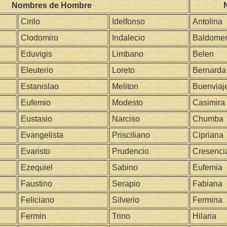
Nombres de Hombre
Cirilo
Idelfonso
Antolina
Clodomiro
Indalecio
Baldome
Eduvigis
Limbano
Belen
Eleuterio
Loreto
Bernarda
Estanislao
Meliton
Buenviaj
Eufemio
Modesto
Casimira
Eustasio
Narciso
Chumba
Evangelista
Prisciliano
Cipriana
Evaristo
Prudencio
Cresenci
Ezequiel
Sabino
Eufemia
Faustino
Serapio
Fabiana
Feliciano
Silverio
Fermina
Fermin
Trino
Hilaria