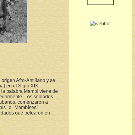
origen Afro-Antillano y se
) en el Siglo XIX.
, la palabra Mambí viene de
eriormente. Los soldados
 cubanos, comenzaron a
bís" o "Mambíses".
oldados que pelearon en