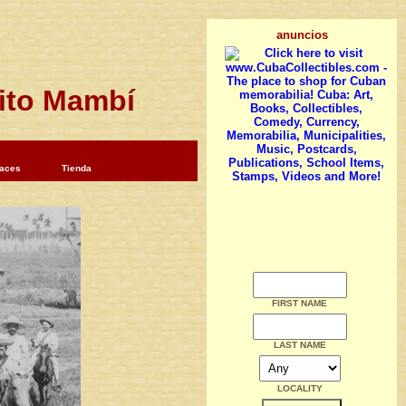
anuncios
cito Mambí
laces
Tienda
FIRST NAME
LAST NAME
LOCALITY