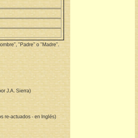
Nombre", "Padre" o "Madre".
or J.A. Sierra)
s re-actuados - en Inglés)