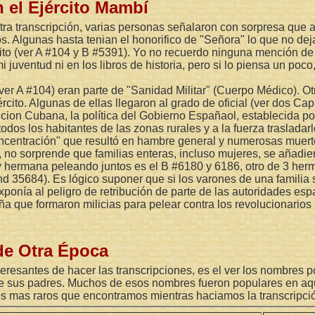
 el Ejército Mambí
tra transcripción, varias personas señalaron con sorpresa que 
. Algunas hasta tenian el honorifico de "Señora" lo que no de
ito (ver A #104 y B #5391). Yo no recuerdo ninguna mención de 
 juventud ni en los libros de historia, pero si lo piensa un poc
ver A #104) eran parte de "Sanidad Militar" (Cuerpo Médico). O
rcito. Algunas de ellas llegaron al grado de oficial (ver dos Ca
cion Cubana, la política del Gobierno Españaol, establecida por
 todos los habitantes de las zonas rurales y a la fuerza traslada
ncentración" que resultó en hambre general y numerosas muert
, no sorprende que familias enteras, incluso mujeres, se añadie
 hermana peleando juntos es el B #6180 y 6186, otro de 3 her
 35684). Es lógico suponer que si los varones de una familia 
 exponía al peligro de retribución de parte de las autoridades esp
a que formaron milicias para pelear contra los revolucionario
e Otra Época
eresantes de hacer las transcripciones, es el ver los nombres 
de sus padres. Muchos de esos nombres fueron populares en aq
s mas raros que encontramos mientras haciamos la transcripci