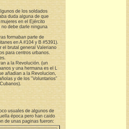
algunos de los soldados
jaba duda alguna de que
mujeres en el Ejército
o, no debe darle ninguna
tras formaban parte de
pitanes en A #104 y B #5391).
 el brutal general Valeriano
rlos para centros urbanos.
es.
ran a la Revolución. (un
manos y una hermana es el L
se añadian a la Revolucion,
añolas y de los "Voluntarios"
s Cubanos).
poco usuales de algunos de
uella época pero han caido
ón de unas paginas fueron: