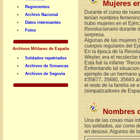
Mujeres en
Regimientos
Durante el curso de nues
Archivo Nacional
tenían nombres femeninos
Datos interesantes
hubo mujeres en el Ejérc
Revolucionario durante mi
Fotos
sorpresa.
Algunas de las mujeres (
cuerpos regulares del Ejé
Archivos Militares de España
En la época de la Revolu
Weyler, era el recolectar
Soldados repatriados
Esta fué la infame "Reco
Archivos de Simancas
Enfrentando tal situacion
Archivos de Segovia
ejemplo de un hermano y
#35677, 35680, 35683 and
el resto de la familia se
(simpatizadores de Españ
Nombres d
Una de las cosas mas int
los soldados, asi como 
en desuso. Algunos de lo