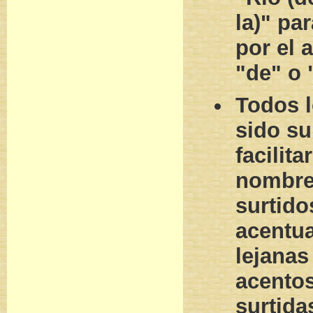
la)" pa
por el 
"de" o 
Todos 
sido su
facilita
nombre
surtidos
acentu
lejanas
acento
surtida