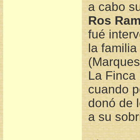
a cabo su
Ros Ram
fué inter
la famili
(Marques
La Finca 
cuando po
donó de 
a su sobr