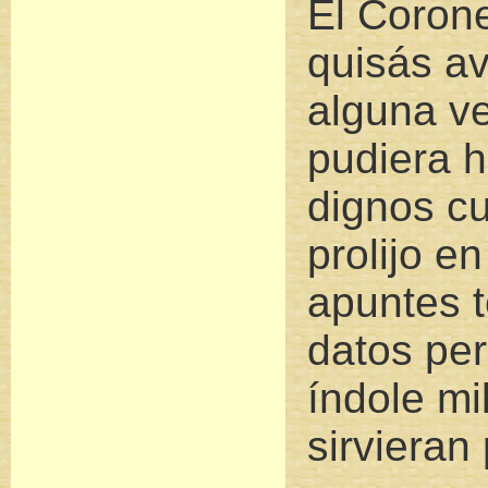
El Coron
quisás a
alguna ve
pudiera h
dignos c
prolijo e
apuntes 
datos pe
índole mil
sirvieran