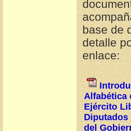
documen
acompaña
base de 
detalle po
enlace:
Introdu
Alfabética 
Ejército L
Diputados
del Gobier