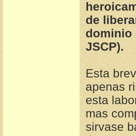
heroicam
de libera
dominio 
JSCP).
Esta brev
apenas r
esta labo
mas comp
sirvase b