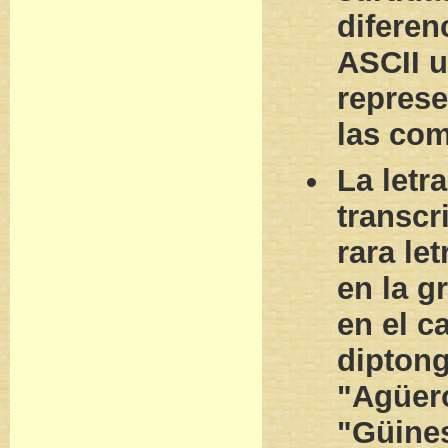
diferen
ASCII 
represe
las com
La letr
transcr
rara le
en la g
en el c
dipton
"Agüero
"Güines