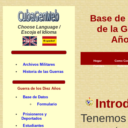
Base de 
de la G
Choose Language /
Escoja el Idioma
Año
Hogar
Como Co
Archivos Militares
Fuentes
Refere
Historia de las Guerras
Guerra de los Diez Años
Base de Datos
Intro
Formulario
Prisioneros y
Tenemos 
Deportados
Estudiantes