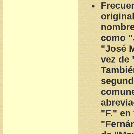
Frecue
origina
nombre
como "
"José M
vez de 
Tambié
segund
comune
abrevia
"F." en
"Fernán