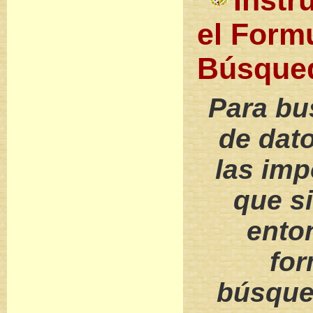
Instr
el Form
Búsque
Para bu
de dato
las imp
que s
ento
for
búsque