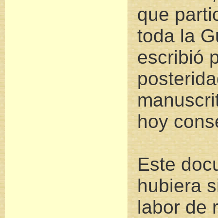
que parti
toda la G
escribió 
posterid
manuscrit
hoy conse
Este doc
hubiera s
labor de 