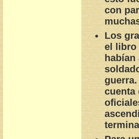
con par
muchas 
Los gr
el libr
habían 
soldados
guerra.
cuenta
oficial
ascend
termina