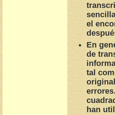
transcr
sencilla
el enco
después
En gen
de tran
inform
tal com
origina
errores
cuadra
han uti