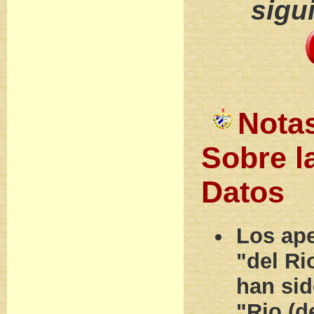
sigu
Nota
Sobre l
Datos
Los ape
"del Ri
han sid
"Rio (d