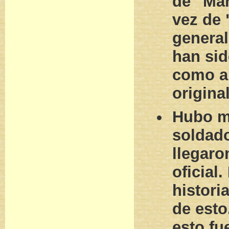
de "Mar
vez de 
genera
han sid
como a
original
Hubo m
soldado
llegaro
oficial.
histori
de esto
esto fu