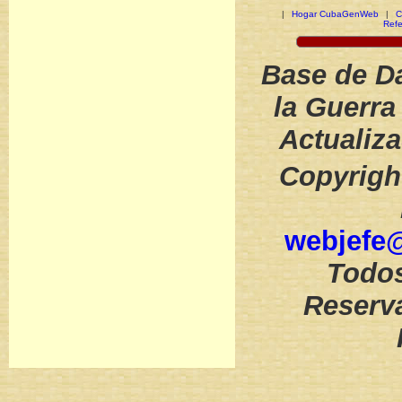
|
Hogar CubaGenWeb
|
C
Refe
Base de Da
la Guerra
Actualiz
Copyrigh
webjefe
Todos
Reserva