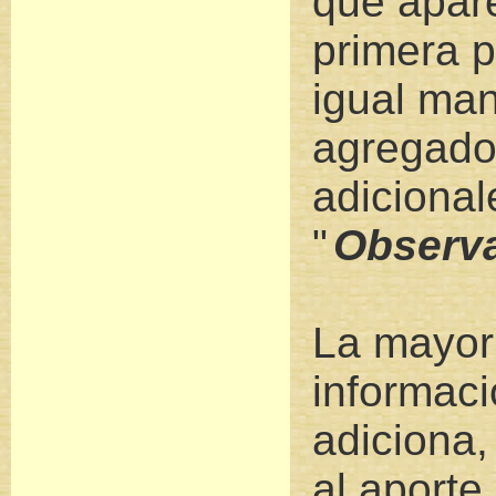
que apare
primera p
igual ma
agregado
adicional
"
Observ
La mayorí
informac
adiciona,
al aporte