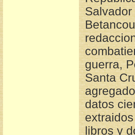
Salvador
Betancour
redaccion
combatie
guerra, P
Santa Cr
agregado
datos ci
extraidos
libros y 