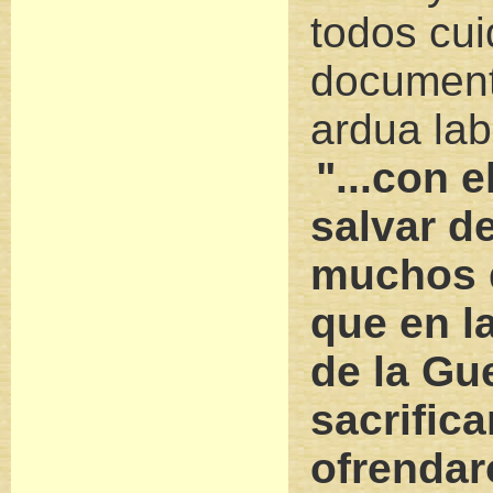
todos cu
document
ardua lab
"...con 
salvar de
muchos d
que en l
de la Gu
sacrifica
ofrendar