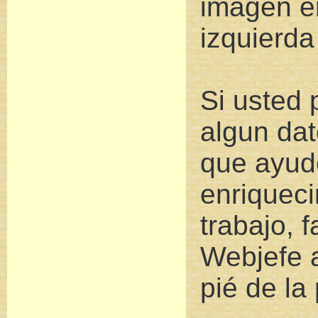
imagen e
izquierda
Si usted 
algun dat
que ayud
enriqueci
trabajo, f
Webjefe a
pié de la