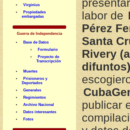
presentar
Virginius
labor de
Propiedades
embargadas
Pérez Fe
Guerra de Independencia
Santa C
Base de Datos
Formulario
Rivery 
Proyecto de
Transcripción
difuntos
Muertes
escogier
Prisioneros y
Deportados
CubaGe
Generales
Regimientos
publicar e
Archivo Nacional
Datos interesantes
compilac
Fotos