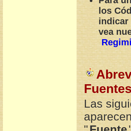
Para un
los Có
indicar
vea nue
Regim
Abrev
Fuente
Las sigui
aparecen
"
Fuente