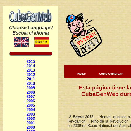
Choose Language /
Escoja el Idioma
2015
2014
2013
Hogar
Como Comenzar
2012
2011
2010
Esta página tiene l
2009
2008
CubaGenWeb durante
2007
2006
2005
2004
2003
2 Enero 2012
- Hemos añadido a
2002
Revolution" ("Niño de la Revolucion" 
2001
en 2009 en Radio National del Austra
2000