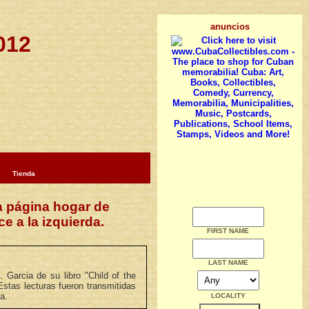
anuncios
012
Tienda
a página hogar de
e a la izquierda.
FIRST NAME
LAST NAME
 Garcia de su libro "Child of the
Estas lecturas fueron transmitidas
a.
LOCALITY