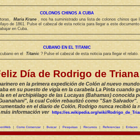
COLONOS CHINOS A CUBA
ctoras,
Maria Krane
, nos ha suministrado una lista de colonos chinos que 
ayo de 1861. Pulse el cabezal de esta noticia para llegar a este documento 
rabajar en Cuba.
CUBANO EN EL TITANIC
 cubano en el
Titanic
? Pulse el cabezal de esta noticia para llegar el relato.
Feliz Día de Rodrigo de Triana
marinero en la primera expedición de Colón al nuevo mund
ba en su puesto de vigía en la carabela La Pinta cuando grit
la en el archipiélago de las Lucayas (Bahamas) conocida p
Guanahani", la cual Colón rebautizó como "San Salvador".
umentado en el diario de Colón, Rodrigo nunca recibió la
 más información ver
https://es.wikipedia.org/wiki/Rodrigo_de_Tria
GenWeb
|
Como Comenzar
|
Buscar
|
Pesquisas
|
Recursos
|
Referencias
|
Enlaces