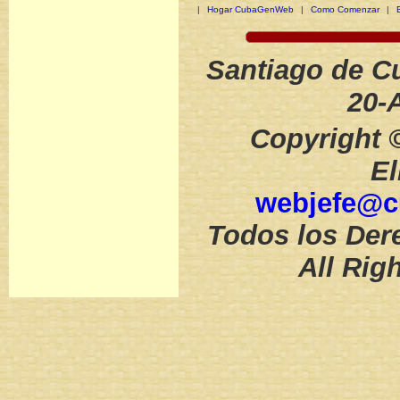
|
Hogar CubaGenWeb
|
Como Comenzar
|
Santiago de Cu
20-
Copyright 
El
webjefe@c
Todos los Der
All Rig