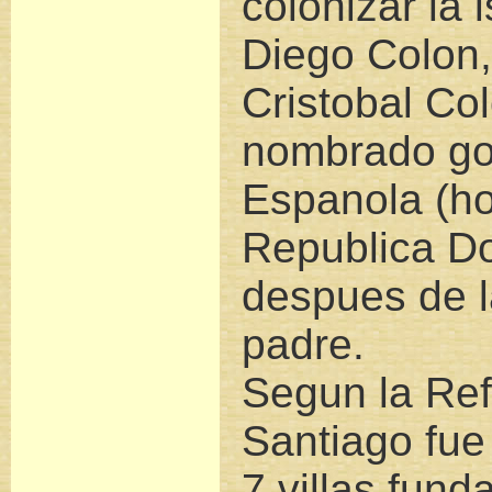
colonizar la 
Diego Colon,
Cristobal Co
nombrado go
Espanola (ho
Republica D
despues de l
padre.
Segun la Ref
Santiago fue 
7 villas fund