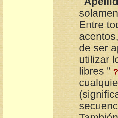
"
Apelli
solamen
Entre to
acentos, 
de ser a
utilizar 
libres "
cualquier
(signifi
secuenci
También