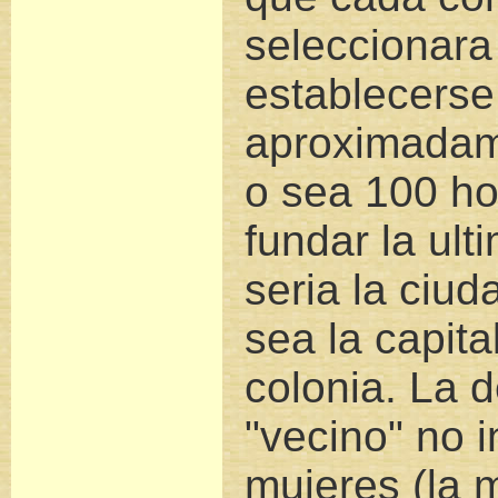
seleccionara
establecerse
aproximadame
o sea 100 h
fundar la ult
seria la ciud
sea la capita
colonia. La 
"vecino" no in
mujeres (la 