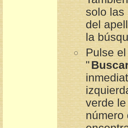
solo las
del apel
la búsq
Pulse el
"
Busca
inmedia
izquierd
verde le
número 
encontr