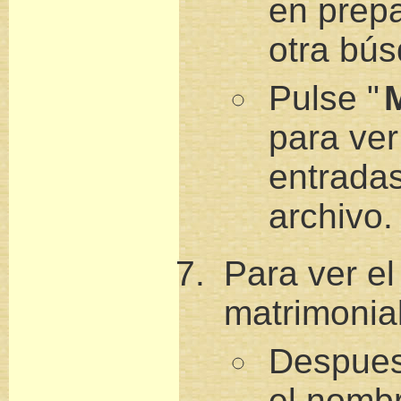
en prep
otra bú
Pulse "
para ver
entradas
archivo.
Para ver el
matrimonia
Despues
el nombr