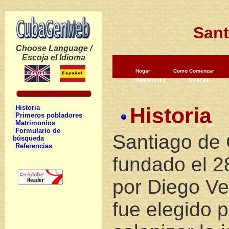
Sant
Choose Language /
Escoja el Idioma
Hogar
Como Comenzar
Referencias
Enlaces
Historia
Historia
Primeros pobladores
Matrimonios
Formulario de
Santiago de
búsqueda
Referencias
fundado el 2
por Diego Ve
fue elegido 