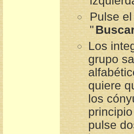
izquierd
Pulse el
"
Busca
Los inte
grupo sa
alfabétic
quiere 
los cóny
principio
pulse do