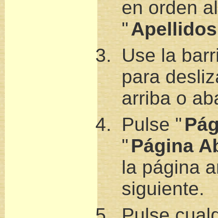
en orden al
"
Apellidos
Use la barr
para desli
arriba o ab
Pulse "
Pág
"
Página A
la página a
siguiente.
Pulse cualq